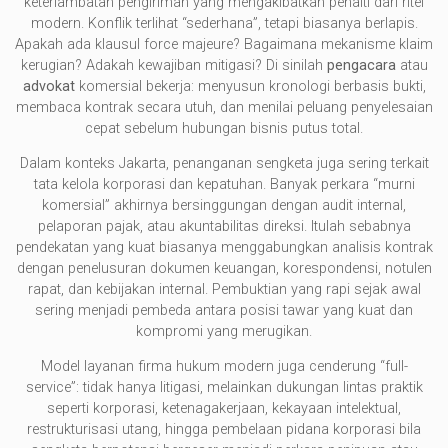
keterlambatan pengiriman yang mengakibatkan penalti dari ritel
modern. Konflik terlihat “sederhana”, tetapi biasanya berlapis.
Apakah ada klausul force majeure? Bagaimana mekanisme klaim
kerugian? Adakah kewajiban mitigasi? Di sinilah
pengacara
atau
advokat
komersial bekerja: menyusun kronologi berbasis bukti,
membaca kontrak secara utuh, dan menilai peluang penyelesaian
cepat sebelum hubungan bisnis putus total.
Dalam konteks Jakarta, penanganan sengketa juga sering terkait
tata kelola korporasi dan kepatuhan. Banyak perkara “murni
komersial” akhirnya bersinggungan dengan audit internal,
pelaporan pajak, atau akuntabilitas direksi. Itulah sebabnya
pendekatan yang kuat biasanya menggabungkan analisis kontrak
dengan penelusuran dokumen keuangan, korespondensi, notulen
rapat, dan kebijakan internal. Pembuktian yang rapi sejak awal
sering menjadi pembeda antara posisi tawar yang kuat dan
kompromi yang merugikan.
Model layanan firma hukum modern juga cenderung “full-
service”: tidak hanya litigasi, melainkan dukungan lintas praktik
seperti korporasi, ketenagakerjaan, kekayaan intelektual,
restrukturisasi utang, hingga pembelaan pidana korporasi bila