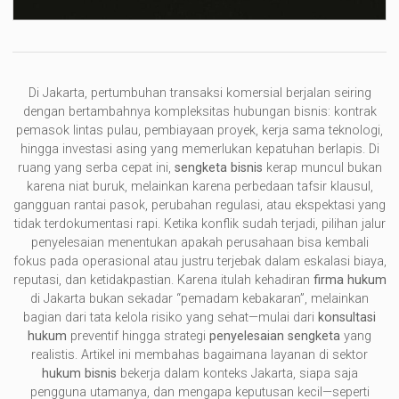
Di Jakarta, pertumbuhan transaksi komersial berjalan seiring
dengan bertambahnya kompleksitas hubungan bisnis: kontrak
pemasok lintas pulau, pembiayaan proyek, kerja sama teknologi,
hingga investasi asing yang memerlukan kepatuhan berlapis. Di
ruang yang serba cepat ini,
sengketa bisnis
kerap muncul bukan
karena niat buruk, melainkan karena perbedaan tafsir klausul,
gangguan rantai pasok, perubahan regulasi, atau ekspektasi yang
tidak terdokumentasi rapi. Ketika konflik sudah terjadi, pilihan jalur
penyelesaian menentukan apakah perusahaan bisa kembali
fokus pada operasional atau justru terjebak dalam eskalasi biaya,
reputasi, dan ketidakpastian. Karena itulah kehadiran
firma hukum
di Jakarta bukan sekadar “pemadam kebakaran”, melainkan
bagian dari tata kelola risiko yang sehat—mulai dari
konsultasi
hukum
preventif hingga strategi
penyelesaian sengketa
yang
realistis. Artikel ini membahas bagaimana layanan di sektor
hukum bisnis
bekerja dalam konteks Jakarta, siapa saja
pengguna utamanya, dan mengapa keputusan kecil—seperti