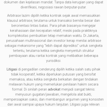
dokumen dan kejelasan mandat. Tanpa data kerugian yang dapat
diverifikasi, negosiasi rawan berputar-putar.
Arbitrase lazim dipilih ketika kontrak sejak awal memasukkan
klausul arbitrase, terutama untuk transaksi bernilai besar dan
berorientasi lintas batas. Para pihak biasanya mengejar
kerahasiaan dan kecepatan relatif, meski pada praktiknya
kompleksitas pembuktian tetap memakan waktu. Di Jakarta,
perusahaan multinasional dan investor kerap menilai arbitrase
sebagai mekanisme yang “lebih dapat diprediksi” untuk sengketa
tertentu, terutama ketika sengketa menyentuh struktur
pembiayaan atau rantai kontrak yang melibatkan beberapa
yurisdiksi.
Litigasi
di pengadilan cenderung dipilih ketika salah satu pihak
tidak kooperatif, ketika diperlukan putusan yang bersifat
memaksa, atau ketika sengketa berkaitan dengan tindakan
melawan hukum yang memerlukan penilaian hakim secara
formal. Di sinilah peran
advokat
menjadi sangat teknis:
menyusun gugatan/jawaban, mengelola alat bukti,
mempersiapkan saksi, dan membangun argumen yang konsisten
dari awal sampai upaya hukum lanjutan. Litigasi juga relevan