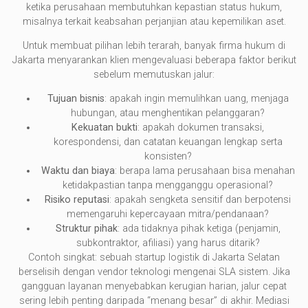
ketika perusahaan membutuhkan kepastian status hukum,
misalnya terkait keabsahan perjanjian atau kepemilikan aset.
Untuk membuat pilihan lebih terarah, banyak firma hukum di
Jakarta menyarankan klien mengevaluasi beberapa faktor berikut
sebelum memutuskan jalur:
Tujuan bisnis
: apakah ingin memulihkan uang, menjaga
hubungan, atau menghentikan pelanggaran?
Kekuatan bukti
: apakah dokumen transaksi,
korespondensi, dan catatan keuangan lengkap serta
konsisten?
Waktu dan biaya
: berapa lama perusahaan bisa menahan
ketidakpastian tanpa mengganggu operasional?
Risiko reputasi
: apakah sengketa sensitif dan berpotensi
memengaruhi kepercayaan mitra/pendanaan?
Struktur pihak
: ada tidaknya pihak ketiga (penjamin,
subkontraktor, afiliasi) yang harus ditarik?
Contoh singkat: sebuah startup logistik di Jakarta Selatan
berselisih dengan vendor teknologi mengenai SLA sistem. Jika
gangguan layanan menyebabkan kerugian harian, jalur cepat
sering lebih penting daripada “menang besar” di akhir. Mediasi