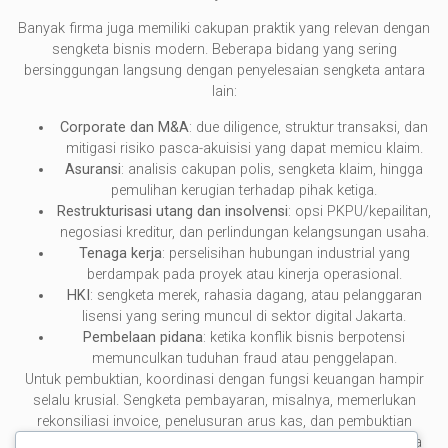
Banyak firma juga memiliki cakupan praktik yang relevan dengan
sengketa bisnis modern. Beberapa bidang yang sering
bersinggungan langsung dengan penyelesaian sengketa antara
lain:
Corporate dan M&A
: due diligence, struktur transaksi, dan
mitigasi risiko pasca-akuisisi yang dapat memicu klaim.
Asuransi
: analisis cakupan polis, sengketa klaim, hingga
pemulihan kerugian terhadap pihak ketiga.
Restrukturisasi utang dan insolvensi
: opsi PKPU/kepailitan,
negosiasi kreditur, dan perlindungan kelangsungan usaha.
Tenaga kerja
: perselisihan hubungan industrial yang
berdampak pada proyek atau kinerja operasional.
HKI
: sengketa merek, rahasia dagang, atau pelanggaran
lisensi yang sering muncul di sektor digital Jakarta.
Pembelaan pidana
: ketika konflik bisnis berpotensi
memunculkan tuduhan fraud atau penggelapan.
Untuk pembuktian, koordinasi dengan fungsi keuangan hampir
selalu krusial. Sengketa pembayaran, misalnya, memerlukan
rekonsiliasi invoice, penelusuran arus kas, dan pembuktian
kerugian yang dapat diterima. Di kota seperti Jakarta—di mana