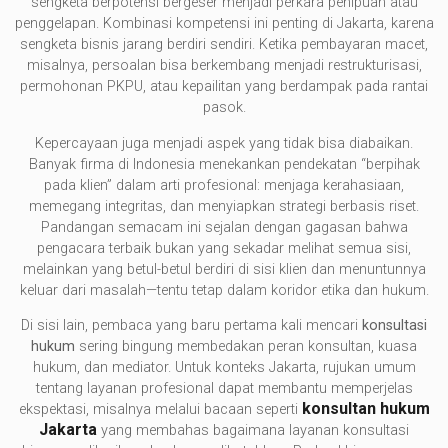
sengketa berpotensi bergeser menjadi perkara penipuan atau
penggelapan. Kombinasi kompetensi ini penting di Jakarta, karena
sengketa bisnis jarang berdiri sendiri. Ketika pembayaran macet,
misalnya, persoalan bisa berkembang menjadi restrukturisasi,
permohonan PKPU, atau kepailitan yang berdampak pada rantai
pasok.
Kepercayaan juga menjadi aspek yang tidak bisa diabaikan.
Banyak firma di Indonesia menekankan pendekatan “berpihak
pada klien” dalam arti profesional: menjaga kerahasiaan,
memegang integritas, dan menyiapkan strategi berbasis riset.
Pandangan semacam ini sejalan dengan gagasan bahwa
pengacara terbaik bukan yang sekadar melihat semua sisi,
melainkan yang betul-betul berdiri di sisi klien dan menuntunnya
keluar dari masalah—tentu tetap dalam koridor etika dan hukum.
Di sisi lain, pembaca yang baru pertama kali mencari
konsultasi
hukum
sering bingung membedakan peran konsultan, kuasa
hukum, dan mediator. Untuk konteks Jakarta, rujukan umum
tentang layanan profesional dapat membantu memperjelas
konsultan hukum
ekspektasi, misalnya melalui bacaan seperti
Jakarta
yang membahas bagaimana layanan konsultasi