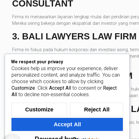
CONSULTANT
Firma ini menawarkan layanan lengkap mulai dari pendirian per
Mereka sering bekerja dengan ekspatriat dan investor yang membu
3.
BALI LAWYERS LAW FIRM
Firma ini fokus pada hukum korporasi dan investasi asing, ter
perlindungan aset. Banyak investor menggunakan layanan merek
We respect your privacy
sejak awal.
Cookies help us improve your experience, deliver
4.
LEGAL NEXUS LAW FIRM
personalized content, and analyze traffic. You can
choose which cookies to allow by clicking
Customize
. Click
Accept All
to consent or
Reject
Berbasis di kawasan Legian, firma ini menyediakan layanan huku
All
to decline non-essential cookies.
asing yang ingin mendirikan atau mengembangkan perusahaan d
5.
MAHA DEWANGGA BALI L
Customize
Reject All
Firma ini menawarkan layanan hukum korporasi dan imigrasi, 
Accept All
tinggal (KITAS) sekaligus mendirikan perusahaan di Bali.