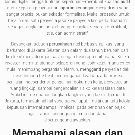
bisnis digital, hingga tuntutan kepatuhan—membuat kualitas
audit
dan ketepatan penyusunan
laporan keuangan
menjadi isu yang
sangat praktis, bukan sekadar formalitas. Maka,
prosedur
untuk
beralih dari satu penyedia jasa ke penyedia lain perlu dipahami
sebagai rangkaian langkah yang mengikat secara kontraktual,
etis, dan administratif.
Bayangkan sebuah
perusahaan
ritel berbasis aplikasi yang
berkantor di Jakarta Selatan dan dalam dua tahun berubah dari
tim kecil menjadi organisasi dengan beberapa unit usaha. Ketika
investor meminta standar pelaporan yang lebih ketat, manajemen
mulai menimbang pergantian. Namun,
mengganti
penyedia tidak
sesederhana berhenti berlangganan layanan; ada proses
penilaian independensi, pengalihan dokumen kerja, penyesuaian
ruang lingkup, sampai pengendalian risiko kerahasiaan data.
Artikel ini membahas langkah-langkah yang lazim ditemui di
Jakarta, termasuk hal-hal yang sering luput—mulai dari tata kelola
keputusan internal sampai implikasi pada perizinan dan pajak—
agar transisi berlangsung tertib dan dapat
dipertanggungjawabkan.
Memahami alasan dan