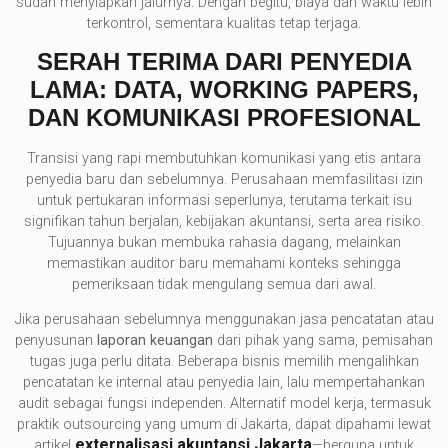
sudah menyiapkan jalurnya. Dengan begitu, biaya dan waktu lebih
terkontrol, sementara kualitas tetap terjaga.
SERAH TERIMA DARI PENYEDIA
LAMA: DATA, WORKING PAPERS,
DAN KOMUNIKASI PROFESIONAL
Transisi yang rapi membutuhkan komunikasi yang etis antara
penyedia baru dan sebelumnya. Perusahaan memfasilitasi izin
untuk pertukaran informasi seperlunya, terutama terkait isu
signifikan tahun berjalan, kebijakan akuntansi, serta area risiko.
Tujuannya bukan membuka rahasia dagang, melainkan
memastikan auditor baru memahami konteks sehingga
pemeriksaan tidak mengulang semua dari awal.
Jika perusahaan sebelumnya menggunakan jasa pencatatan atau
penyusunan
laporan keuangan
dari pihak yang sama, pemisahan
tugas juga perlu ditata. Beberapa bisnis memilih mengalihkan
pencatatan ke internal atau penyedia lain, lalu mempertahankan
audit sebagai fungsi independen. Alternatif model kerja, termasuk
praktik outsourcing yang umum di Jakarta, dapat dipahami lewat
externalisasi akuntansi Jakarta
artikel
—berguna untuk