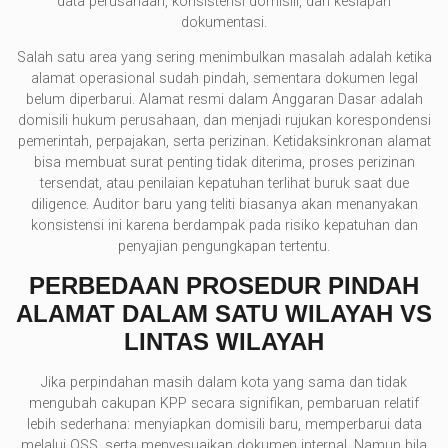
data perusahaan, konsistensi domisili, dan kesiapan
dokumentasi.
Salah satu area yang sering menimbulkan masalah adalah ketika
alamat operasional sudah pindah, sementara dokumen legal
belum diperbarui. Alamat resmi dalam Anggaran Dasar adalah
domisili hukum perusahaan, dan menjadi rujukan korespondensi
pemerintah, perpajakan, serta perizinan. Ketidaksinkronan alamat
bisa membuat surat penting tidak diterima, proses perizinan
tersendat, atau penilaian kepatuhan terlihat buruk saat due
diligence. Auditor baru yang teliti biasanya akan menanyakan
konsistensi ini karena berdampak pada risiko kepatuhan dan
penyajian pengungkapan tertentu.
PERBEDAAN PROSEDUR PINDAH
ALAMAT DALAM SATU WILAYAH VS
LINTAS WILAYAH
Jika perpindahan masih dalam kota yang sama dan tidak
mengubah cakupan KPP secara signifikan, pembaruan relatif
lebih sederhana: menyiapkan domisili baru, memperbarui data
melalui OSS, serta menyesuaikan dokumen internal. Namun bila