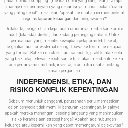
pada “opinion shopping” (mencari opini yang diinginkan). Di rapat
manajemen, pertanyaan yang seharusnya muncul bukan “siapa
yang paling cepat”, melainkan “apakah perubahan ini memperkuat
integritas
laporan keuangan
dan pengawasan?”
Di Jakarta, pengambilan keputusan umumnya melibatkan komite
audit (bila ada), direksi, dan kadang pemegang saham. Untuk
perusahaan yang memiliki kewajiban pelaporan lebih ketat,
pergantian auditor eksternal sering dibawa ke forum persetujuan
yang formal. Bahkan untuk entitas non-publik, praktik tata kelola
yang baik tetap relevan: keputusan tertulis akan membantu ketika
ada pertanyaan dari bank, investor, atau mitra usaha tentang
alasan pergantian.
INDEPENDENSI, ETIKA, DAN
RISIKO KONFLIK KEPENTINGAN
Sebelum menunjuk pengganti, perusahaan perlu memastikan
calon penyedia tidak memiliki benturan kepentingan. Misalnya,
apakah mereka menangani pesaing langsung yang menimbulkan
risiko kerahasiaan strategi harga? Apakah ada hubungan
keluarga atau kepemilikan yang dapat memengaruhi objektivitas?