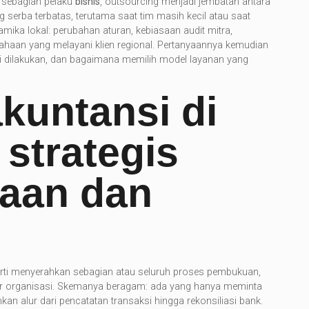
i sebagian pelaku
bisnis
, outsourcing menjadi jembatan antara
g serba terbatas, terutama saat tim masih kecil atau saat
amika lokal: perubahan aturan, kebiasaan audit mitra,
sahaan yang melayani klien regional. Pertanyaannya kemudian
asi dilakukan, dan bagaimana memilih model layanan yang
akuntansi di
 strategis
haan dan
rti menyerahkan sebagian atau seluruh proses pembukuan,
luar organisasi. Skemanya beragam: ada yang hanya meminta
an alur dari pencatatan transaksi hingga rekonsiliasi bank.