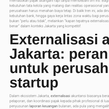
memastikan pajak ditangani rapi tanpa membebani tim inti. Bag
kebutuhan tata kelola yang matang dan realitas operasional yan
perusahaan harus menahan biaya tetap. Di balik tren ini, ada din
kebutuhan bank, hingga gaya kerja lintas zona waktu bagi peru
bukan “perlu atau tidak”, melainkan “kapan tepatnya externalis
benar” dalam konteks Jakarta yang kompetitif.
Externalisasi 
Jakarta: peran
untuk perusa
startup
Dalam ekosistem Jakarta,
externalisasi
akuntansi biasanya bera
pelaporan, dan koordinasi pajak kepada pihak profesional di 
penyusunan
laporan keuangan
bulanan, ada pula yang mengalihk