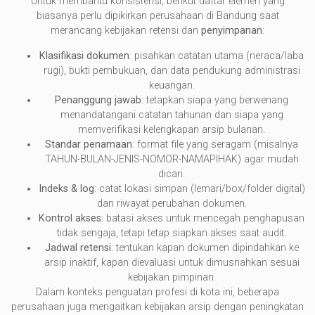
Untuk membantu konsistensi, berikut daftar elemen yang
biasanya perlu dipikirkan perusahaan di Bandung saat
merancang kebijakan retensi dan
penyimpanan
:
Klasifikasi dokumen
: pisahkan catatan utama (neraca/laba
rugi), bukti pembukuan, dan data pendukung administrasi
keuangan.
Penanggung jawab
: tetapkan siapa yang berwenang
menandatangani catatan tahunan dan siapa yang
memverifikasi kelengkapan arsip bulanan.
Standar penamaan
: format file yang seragam (misalnya
TAHUN-BULAN-JENIS-NOMOR-NAMAPIHAK) agar mudah
dicari.
Indeks & log
: catat lokasi simpan (lemari/box/folder digital)
dan riwayat perubahan dokumen.
Kontrol akses
: batasi akses untuk mencegah penghapusan
tidak sengaja, tetapi tetap siapkan akses saat audit.
Jadwal retensi
: tentukan kapan dokumen dipindahkan ke
arsip inaktif, kapan dievaluasi untuk dimusnahkan sesuai
kebijakan pimpinan.
Dalam konteks penguatan profesi di kota ini, beberapa
perusahaan juga mengaitkan kebijakan arsip dengan peningkatan