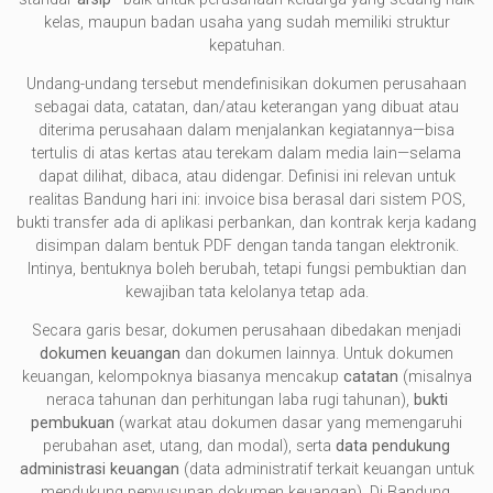
kelas, maupun badan usaha yang sudah memiliki struktur
kepatuhan.
Undang-undang tersebut mendefinisikan dokumen perusahaan
sebagai data, catatan, dan/atau keterangan yang dibuat atau
diterima perusahaan dalam menjalankan kegiatannya—bisa
tertulis di atas kertas atau terekam dalam media lain—selama
dapat dilihat, dibaca, atau didengar. Definisi ini relevan untuk
realitas Bandung hari ini: invoice bisa berasal dari sistem POS,
bukti transfer ada di aplikasi perbankan, dan kontrak kerja kadang
disimpan dalam bentuk PDF dengan tanda tangan elektronik.
Intinya, bentuknya boleh berubah, tetapi fungsi pembuktian dan
kewajiban tata kelolanya tetap ada.
Secara garis besar, dokumen perusahaan dibedakan menjadi
dokumen keuangan
dan dokumen lainnya. Untuk dokumen
keuangan, kelompoknya biasanya mencakup
catatan
(misalnya
neraca tahunan dan perhitungan laba rugi tahunan),
bukti
pembukuan
(warkat atau dokumen dasar yang memengaruhi
perubahan aset, utang, dan modal), serta
data pendukung
administrasi keuangan
(data administratif terkait keuangan untuk
mendukung penyusunan dokumen keuangan). Di Bandung,