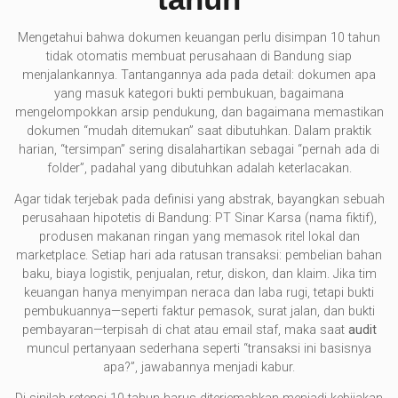
Mengetahui bahwa dokumen keuangan perlu disimpan 10 tahun
tidak otomatis membuat perusahaan di Bandung siap
menjalankannya. Tantangannya ada pada detail: dokumen apa
yang masuk kategori bukti pembukuan, bagaimana
mengelompokkan arsip pendukung, dan bagaimana memastikan
dokumen “mudah ditemukan” saat dibutuhkan. Dalam praktik
harian, “tersimpan” sering disalahartikan sebagai “pernah ada di
folder”, padahal yang dibutuhkan adalah keterlacakan.
Agar tidak terjebak pada definisi yang abstrak, bayangkan sebuah
perusahaan hipotetis di Bandung: PT Sinar Karsa (nama fiktif),
produsen makanan ringan yang memasok ritel lokal dan
marketplace. Setiap hari ada ratusan transaksi: pembelian bahan
baku, biaya logistik, penjualan, retur, diskon, dan klaim. Jika tim
keuangan hanya menyimpan neraca dan laba rugi, tetapi bukti
pembukuannya—seperti faktur pemasok, surat jalan, dan bukti
pembayaran—terpisah di chat atau email staf, maka saat
audit
muncul pertanyaan sederhana seperti “transaksi ini basisnya
apa?”, jawabannya menjadi kabur.