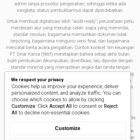
admin tanpa prosedur pengesahan, sehingga ketika ada
sengketa, status pembuktiannya dapat diperdebatkan.
Untuk membuat digitalisasi lebih “audit-ready”, perusahaan perlu
mendesain alur yang menutup celah: siapa yang memindai,
standar resolusi, bagaimana memastikan dokumen tidak
terpotong, bagaimana mengunci versi final, dan bagaimana
mencatat berita acara pengalihan. Contoh konkret: tim keuangan
PT Sinar Karsa (fiktif) menetapkan bahwa setiap akhir bulan,
bukti pembukuan dikumpulkan, diverifikasi, lalu dipindai dengan
standar minimal yang memastikan angka dan tanda tangan
terbaca. Setelah itu, supervisor menyetujui daftar dokumen yang
We respect your privacy
dialihkan, dan berita acara disimpan bersama indeks. Dengan
Cookies help us improve your experience, deliver
cara ini, ketika auditor meminta bukti transaksi Maret tiga tahun
personalized content, and analyze traffic. You can
lalu, perusahaan bisa menunjukkan dokumen dan jejak
choose which cookies to allow by clicking
prosesnya.
Customize
. Click
Accept All
to consent or
Reject
Digitalisasi juga membuka diskusi soal keamanan. Bandung
All
to decline non-essential cookies.
memiliki banyak perusahaan yang mengandalkan kerja hybrid; file
sering berpindah lewat perangkat pribadi. Tanpa kontrol akses,
Customize
risiko kebocoran meningkat—terutama untuk
laporan keuangan
dan kontrak yang sensitif. Praktik yang lazim adalah menerapkan