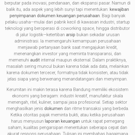
berputar pada inovasi, pendanaan, dan ekspansi pasar. Namun di
balik itu, ada aspek yang lebih sunyi tapi menentukan:
kewajiban
penyimpanan dokumen keuangan perusahaan
. Bagi banyak
pelaku usaha—mulai dari pabrik kecil di kawasan industri, startup
teknologi yang beroperasi di coworking space, hingga distributor
di jalur logistik—ketertiban
arsip
bukan sekadar urusan
administrasi. Ia memengaruhi kemampuan perusahaan
menjawab pertanyaan bank saat mengajukan kredit,
menenangkan investor yang meminta transparansi, dan
memenuhi
audit
internal maupun eksternal. Dalam praktiknya,
masalah sering muncul bukan karena tidak ada data, melainkan
karena dokumen tercecer, formatnya tidak konsisten, atau tidak
jelas siapa yang berwenang menandatangani dan menyimpan.
Kerumitan ini makin terasa karena Bandung memiliki ekosistem
ekonomi yang beragam: industri kreatif, manufaktur skala
menengah, ritel, kuliner, sampai jasa profesional. Setiap sektor
menghasilkan jenis
dokumen
dan ritme transaksi yang berbeda.
Ketika otoritas pajak meminta bukti, atau ketika perusahaan
harus menyusun
laporan keuangan
untuk rapat pemegang
saham, kualitas pengarsipan menentukan seberapa cepat dan
akurat respons perusahaan. Tulisan ini membahas bagaimana