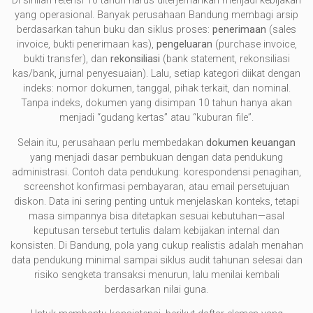
Di sinilah retensi 10 tahun harus diterjemahkan menjadi kebijakan
yang operasional. Banyak perusahaan Bandung membagi arsip
berdasarkan tahun buku dan siklus proses:
penerimaan
(sales
invoice, bukti penerimaan kas),
pengeluaran
(purchase invoice,
bukti transfer), dan
rekonsiliasi
(bank statement, rekonsiliasi
kas/bank, jurnal penyesuaian). Lalu, setiap kategori diikat dengan
indeks: nomor dokumen, tanggal, pihak terkait, dan nominal.
Tanpa indeks, dokumen yang disimpan 10 tahun hanya akan
menjadi “gudang kertas” atau “kuburan file”.
Selain itu, perusahaan perlu membedakan
dokumen keuangan
yang menjadi dasar pembukuan dengan data pendukung
administrasi. Contoh data pendukung: korespondensi penagihan,
screenshot konfirmasi pembayaran, atau email persetujuan
diskon. Data ini sering penting untuk menjelaskan konteks, tetapi
masa simpannya bisa ditetapkan sesuai kebutuhan—asal
keputusan tersebut tertulis dalam kebijakan internal dan
konsisten. Di Bandung, pola yang cukup realistis adalah menahan
data pendukung minimal sampai siklus audit tahunan selesai dan
risiko sengketa transaksi menurun, lalu menilai kembali
berdasarkan nilai guna.