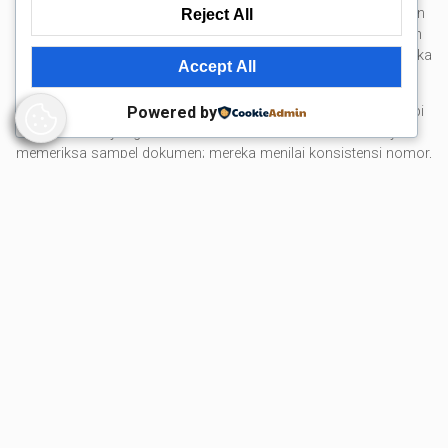
hak akses berbasis peran, pencatatan aktivitas (audit trail), dan
Reject All
kebijakan backup berlapis. Ini bukan soal “canggih”, melainkan
memastikan arsip tetap tersedia saat dibutuhkan, misalnya ketika
Accept All
terjadi kerusakan perangkat atau akun terkunci.
Powered by
Digitalisasi yang baik juga membantu perusahaan menghadapi
pola audit yang makin berbasis data. Auditor tidak hanya
memeriksa sampel dokumen; mereka menilai konsistensi nomor,
tanggal, dan hubungan antar transaksi. Jika struktur folder kacau,
pencarian memakan waktu dan meningkatkan biaya audit.
Sebaliknya, struktur digital yang rapi membantu tim internal
menjawab permintaan dokumen dalam hitungan menit, bukan
hari.
Di titik ini, penting memahami bahwa risiko akuntansi sering
bukan berasal dari niat buruk, melainkan dari proses
dokumentasi yang lemah: bukti transaksi tidak lengkap,
pengeluaran tidak bisa ditelusuri, atau pengakuan pendapatan
tidak didukung dokumen yang memadai. Perspektif seperti ini
ulasan tentang risiko akuntansi
dibahas lebih luas dalam
yang sering terjadi
; meski contoh kotanya berbeda,
pelajarannya relevan untuk perusahaan di Bandung yang sedang