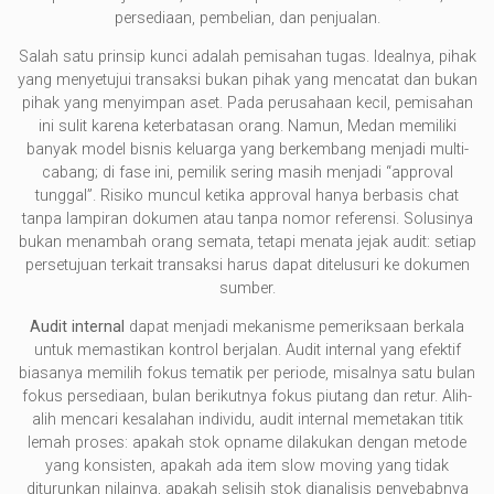
persediaan, pembelian, dan penjualan.
Salah satu prinsip kunci adalah pemisahan tugas. Idealnya, pihak
yang menyetujui transaksi bukan pihak yang mencatat dan bukan
pihak yang menyimpan aset. Pada perusahaan kecil, pemisahan
ini sulit karena keterbatasan orang. Namun, Medan memiliki
banyak model bisnis keluarga yang berkembang menjadi multi-
cabang; di fase ini, pemilik sering masih menjadi “approval
tunggal”. Risiko muncul ketika approval hanya berbasis chat
tanpa lampiran dokumen atau tanpa nomor referensi. Solusinya
bukan menambah orang semata, tetapi menata jejak audit: setiap
persetujuan terkait transaksi harus dapat ditelusuri ke dokumen
sumber.
Audit internal
dapat menjadi mekanisme pemeriksaan berkala
untuk memastikan kontrol berjalan. Audit internal yang efektif
biasanya memilih fokus tematik per periode, misalnya satu bulan
fokus persediaan, bulan berikutnya fokus piutang dan retur. Alih-
alih mencari kesalahan individu, audit internal memetakan titik
lemah proses: apakah stok opname dilakukan dengan metode
yang konsisten, apakah ada item slow moving yang tidak
diturunkan nilainya, apakah selisih stok dianalisis penyebabnya