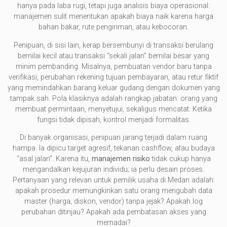
hanya pada laba rugi, tetapi juga analisis biaya operasional:
manajemen sulit menentukan apakah biaya naik karena harga
bahan bakar, rute pengiriman, atau kebocoran.
Penipuan, di sisi lain, kerap bersembunyi di transaksi berulang
bernilai kecil atau transaksi “sekali jalan” bernilai besar yang
minim pembanding. Misalnya, pembuatan vendor baru tanpa
verifikasi, perubahan rekening tujuan pembayaran, atau retur fiktif
yang memindahkan barang keluar gudang dengan dokumen yang
tampak sah. Pola klasiknya adalah rangkap jabatan: orang yang
membuat permintaan, menyetujui, sekaligus mencatat. Ketika
fungsi tidak dipisah, kontrol menjadi formalitas.
Di banyak organisasi, penipuan jarang terjadi dalam ruang
hampa. Ia dipicu target agresif, tekanan cashflow, atau budaya
“asal jalan”. Karena itu,
manajemen risiko
tidak cukup hanya
mengandalkan kejujuran individu; ia perlu desain proses.
Pertanyaan yang relevan untuk pemilik usaha di Medan adalah:
apakah prosedur memungkinkan satu orang mengubah data
master (harga, diskon, vendor) tanpa jejak? Apakah log
perubahan ditinjau? Apakah ada pembatasan akses yang
memadai?