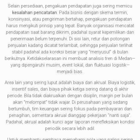
Selain persediaan, pengakuan pendapatan juga sering memicu
kesalahan pencatatan
. Pada bisnis dengan skema termin,
konsinyasi, atau pengiriman bertahap, pengakuan pendapatan
harus mengikuti prinsip yang tepat. Banyak organisasi mencatat
pendapatan saat barang dikirim, padahal syarat kepemilikan dan
penerimaan belum terpenuhi. Di sisi lain, retur dan potongan
penjualan kadang dicatat terlambat, sehingga penjualan terlihat
stabil padahal ada koreksi besar yang “menyusul” di bulan
berikutnya. Ketidakselarasan ini membuat analisis tren di Medan—
yang dipengaruhi musim, event lokal, dan fluktuasi logistik—
menjadi bias.
Area lain yang sering luput adalah biaya dan akrual. Biaya logistik,
insentif sales, dan biaya pihak ketiga sering datang di akhir
periode. Bila tidak diakrualkan dengan disiplin, margin per bulan
akan “melompat” tidak wajar. Di perusahaan yang sedang
bertumbuh, tim keuangan sering fokus pada pembayaran dan
penagihan, sementara akrual dianggap pekerjaan “nanti saja”.
Padahal, akrual adalah kunci agar laporan merefleksikan kondisi
periodik secara lebih adil.
Untuk membantu pembaca memahami pola yang paling sering