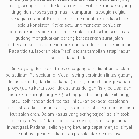
paling sering muncul berkaitan dengan volume transaksi yang
tinggi dan proses yang masih campuran—sebagian digital,
sebagian manual. Kombinasi ini membuat rekonsiliasi tidak
selalu konsisten. Ketika satu unit mencatat penjualan
berdasarkan invoice, unit lain memakai bukti setor, sementara
gudang mengeluarkan barang berdasarkan surat jalan,
perbedaan kecil bisa menumpuk dan baru terlihat di akhir bulan.
Pada titik itu, laporan bisa “rapi” secara tampilan, tetapi rapuh
secara dasar bukti.
Risiko yang dominan di sektor dagang dan distribusi adalah
persediaan. Persediaan di Medan sering berpindah lintas gudang,
lintas armada, dan lintas kanal (offline, marketplace, pesanan
proyek). Jika kartu stok tidak selaras dengan fisik, perusahaan
bisa keliru menghitung HPP, sehingga laba tampak lebih tinggi
atau lebih rendah dari realitas. Ini bukan sekadar kesalahan
administrasi; keputusan harga, diskon, dan strategi promosi bisa
ikut salah arah. Dalam kasus yang sering terjadi, selisih stok
dianggap “wajar” dan dibebankan sebagai shrinkage tanpa
investigasi. Padahal, selisih yang berulang dapat menjadi sinyal
lemahnya pengendalian atau praktik tidak semestinya.