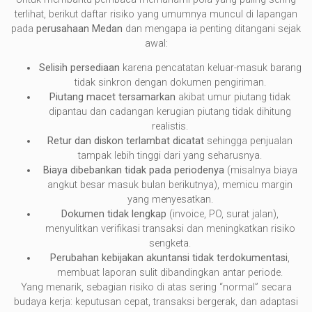
terlihat, berikut daftar risiko yang umumnya muncul di lapangan
pada
perusahaan Medan
dan mengapa ia penting ditangani sejak
awal:
Selisih persediaan
karena pencatatan keluar-masuk barang
tidak sinkron dengan dokumen pengiriman.
Piutang macet tersamarkan
akibat umur piutang tidak
dipantau dan cadangan kerugian piutang tidak dihitung
realistis.
Retur dan diskon terlambat dicatat
sehingga penjualan
tampak lebih tinggi dari yang seharusnya.
Biaya dibebankan tidak pada periodenya
(misalnya biaya
angkut besar masuk bulan berikutnya), memicu margin
yang menyesatkan.
Dokumen tidak lengkap
(invoice, PO, surat jalan),
menyulitkan verifikasi transaksi dan meningkatkan risiko
sengketa.
Perubahan kebijakan akuntansi tidak terdokumentasi
,
membuat laporan sulit dibandingkan antar periode.
Yang menarik, sebagian risiko di atas sering “normal” secara
budaya kerja: keputusan cepat, transaksi bergerak, dan adaptasi