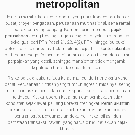
metropolitan
Jakarta memiliki karakter ekonomi yang unik: konsentrasi kantor
pusat, proyek pengadaan, perusahaan multinasional, serta rantai
pasok jasa yang panjang. Kombinasi ini membuat
pajak
perusahaan
sering bersinggungan dengan banyak jenis transaksi
sekaligus, dari PPh Pasal 21, 23, 4(2), PPN, hingga isu bukti
potong dan faktur pajak. Dalam situasi seperti ini,
kantor akuntan
berfungsi sebagai “penerjemah” antara aktivitas bisnis dan aturan
perpajakan yang detail, sehingga manajemen tidak mengambil
keputusan hanya berdasarkan intuisi.
Risiko pajak di Jakarta juga kerap muncul dari ritme kerja yang
cepat. Perusahaan rintisan yang tumbuh agresif, misalnya, sering
memprioritaskan penjualan dan ekspansi, sementara pencatatan
tertinggal. Ketika laporan keuangan dan pembukuan tidak
konsisten sejak awal, peluang koreksi meningkat.
Peran akuntan
bukan semata menutup buku, melainkan memastikan proses
berjalan tertib: pengumpulan dokumen, rekonsiliasi, dan
pemetaan transaksi “rawan” yang harus diberi perlakuan pajak
khusus.