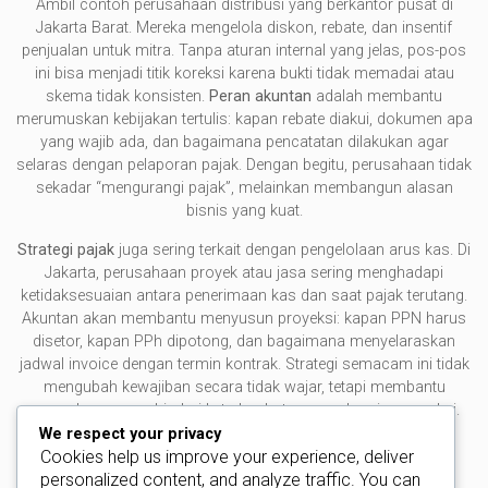
Ambil contoh perusahaan distribusi yang berkantor pusat di
Jakarta Barat. Mereka mengelola diskon, rebate, dan insentif
penjualan untuk mitra. Tanpa aturan internal yang jelas, pos-pos
ini bisa menjadi titik koreksi karena bukti tidak memadai atau
skema tidak konsisten.
Peran akuntan
adalah membantu
merumuskan kebijakan tertulis: kapan rebate diakui, dokumen apa
yang wajib ada, dan bagaimana pencatatan dilakukan agar
selaras dengan pelaporan pajak. Dengan begitu, perusahaan tidak
sekadar “mengurangi pajak”, melainkan membangun alasan
bisnis yang kuat.
Strategi pajak
juga sering terkait dengan pengelolaan arus kas. Di
Jakarta, perusahaan proyek atau jasa sering menghadapi
ketidaksesuaian antara penerimaan kas dan saat pajak terutang.
Akuntan akan membantu menyusun proyeksi: kapan PPN harus
disetor, kapan PPh dipotong, dan bagaimana menyelaraskan
jadwal invoice dengan termin kontrak. Strategi semacam ini tidak
mengubah kewajiban secara tidak wajar, tetapi membantu
perusahaan menghindari keterlambatan yang berujung sanksi.
We respect your privacy
Perencanaan yang baik selalu disertai dokumentasi. Jika
Cookies help us improve your experience, deliver
perusahaan memilih perlakuan tertentu—misalnya metode
personalized content, and analyze traffic. You can