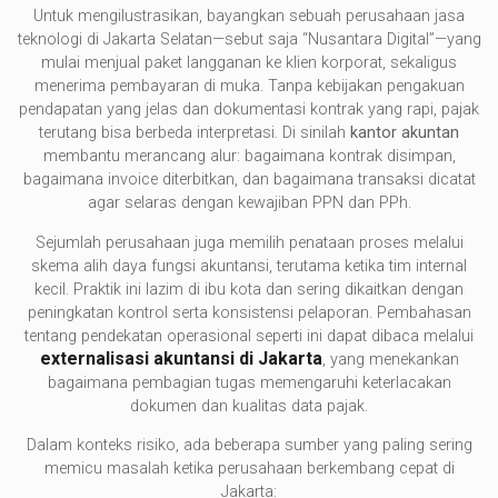
Untuk mengilustrasikan, bayangkan sebuah perusahaan jasa
teknologi di Jakarta Selatan—sebut saja “Nusantara Digital”—yang
mulai menjual paket langganan ke klien korporat, sekaligus
menerima pembayaran di muka. Tanpa kebijakan pengakuan
pendapatan yang jelas dan dokumentasi kontrak yang rapi, pajak
terutang bisa berbeda interpretasi. Di sinilah
kantor akuntan
membantu merancang alur: bagaimana kontrak disimpan,
bagaimana invoice diterbitkan, dan bagaimana transaksi dicatat
agar selaras dengan kewajiban PPN dan PPh.
Sejumlah perusahaan juga memilih penataan proses melalui
skema alih daya fungsi akuntansi, terutama ketika tim internal
kecil. Praktik ini lazim di ibu kota dan sering dikaitkan dengan
peningkatan kontrol serta konsistensi pelaporan. Pembahasan
tentang pendekatan operasional seperti ini dapat dibaca melalui
externalisasi akuntansi di Jakarta
, yang menekankan
bagaimana pembagian tugas memengaruhi keterlacakan
dokumen dan kualitas data pajak.
Dalam konteks risiko, ada beberapa sumber yang paling sering
memicu masalah ketika perusahaan berkembang cepat di
Jakarta: