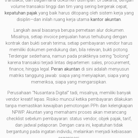
transaksi, dan bagaimana dokumen disimpan. Di Jakarta, dengan
volume transaksi tinggi dan tim yang sering bergerak cepat,
kepatuhan pajak
yang baik harus ditopang oleh sistem kerja yang
disiplin—dan inilah ruang kerja utama
kantor akuntan
.
Langkah awal biasanya berupa pemetaan alur dokumen.
Misalnya, setiap invoice penjualan harus terhubung dengan
kontrak dan bukti serah terima; setiap pembayaran vendor harus
memiliki dokumen pendukung dan, bila relevan, bukti potong.
Terdengar sederhana, namun pada praktiknya sering “bolong”
karena transaksi terjadi lintas departemen: sales, procurement,
finance, hingga legal.
Peran akuntan
di sini adalah menyusun
matriks tanggung jawab: siapa yang menyiapkan, siapa yang
memeriksa, siapa yang mengarsipkan.
Perusahaan “Nusantara Digital” tadi, misalnya, memiliki banyak
vendor kreatif lepas. Risiko muncul ketika pembayaran dilakukan
tanpa memastikan kewajiban pemotongan PPh dan kelengkapan
NPWP. Akuntan yang memahami proses akan merancang
checklist sebelum pembayaran: status vendor, objek pajak, tarif,
dan jadwal pelaporan. Dengan cara ini, kepatuhan tidak
bergantung pada ingatan individu, melainkan menjadi kebiasaan