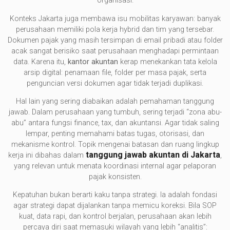
organisasi.
Konteks Jakarta juga membawa isu mobilitas karyawan: banyak
perusahaan memiliki pola kerja hybrid dan tim yang tersebar.
Dokumen pajak yang masih tersimpan di email pribadi atau folder
acak sangat berisiko saat perusahaan menghadapi permintaan
data. Karena itu,
kantor akuntan
kerap menekankan tata kelola
arsip digital: penamaan file, folder per masa pajak, serta
penguncian versi dokumen agar tidak terjadi duplikasi.
Hal lain yang sering diabaikan adalah pemahaman tanggung
jawab. Dalam perusahaan yang tumbuh, sering terjadi “zona abu-
abu” antara fungsi finance, tax, dan akuntansi. Agar tidak saling
lempar, penting memahami batas tugas, otorisasi, dan
mekanisme kontrol. Topik mengenai batasan dan ruang lingkup
tanggung jawab akuntan di Jakarta
kerja ini dibahas dalam
,
yang relevan untuk menata koordinasi internal agar pelaporan
pajak konsisten.
Kepatuhan bukan berarti kaku tanpa strategi. Ia adalah fondasi
agar strategi dapat dijalankan tanpa memicu koreksi. Bila SOP
kuat, data rapi, dan kontrol berjalan, perusahaan akan lebih
percaya diri saat memasuki wilayah yang lebih “analitis”: