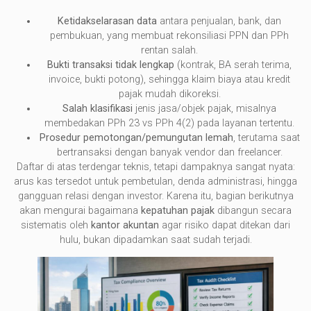
Ketidakselarasan data
antara penjualan, bank, dan
pembukuan, yang membuat rekonsiliasi PPN dan PPh
rentan salah.
Bukti transaksi tidak lengkap
(kontrak, BA serah terima,
invoice, bukti potong), sehingga klaim biaya atau kredit
pajak mudah dikoreksi.
Salah klasifikasi
jenis jasa/objek pajak, misalnya
membedakan PPh 23 vs PPh 4(2) pada layanan tertentu.
Prosedur pemotongan/pemungutan lemah
, terutama saat
bertransaksi dengan banyak vendor dan freelancer.
Daftar di atas terdengar teknis, tetapi dampaknya sangat nyata:
arus kas tersedot untuk pembetulan, denda administrasi, hingga
gangguan relasi dengan investor. Karena itu, bagian berikutnya
akan mengurai bagaimana
kepatuhan pajak
dibangun secara
sistematis oleh
kantor akuntan
agar risiko dapat ditekan dari
hulu, bukan dipadamkan saat sudah terjadi.