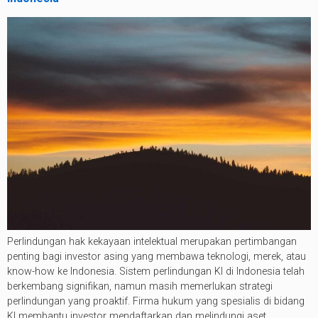
Perlindungan hak kekayaan intelektual merupakan pertimbangan
penting bagi investor asing yang membawa teknologi, merek, atau
know-how ke Indonesia. Sistem perlindungan KI di Indonesia telah
berkembang signifikan, namun masih memerlukan strategi
perlindungan yang proaktif. Firma hukum yang spesialis di bidang
KI membantu investor mendaftarkan dan melindungi aset