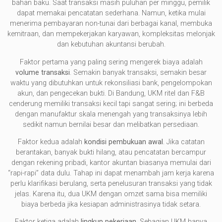
bahan baku. Saat transaksi masih puluhan per minggu, pemilik
dapat memakai pencatatan sederhana. Namun, ketika mulai
menerima pembayaran non-tunai dari berbagai kanal, membuka
kemitraan, dan mempekerjakan karyawan, kompleksitas melonjak
dan kebutuhan akuntansi berubah.
Faktor pertama yang paling sering mengerek biaya adalah
volume transaksi
. Semakin banyak transaksi, semakin besar
waktu yang dibutuhkan untuk rekonsiliasi bank, pengelompokan
akun, dan pengecekan bukti. Di Bandung, UKM ritel dan F&B
cenderung memiliki transaksi kecil tapi sangat sering; ini berbeda
dengan manufaktur skala menengah yang transaksinya lebih
sedikit namun bernilai besar dan melibatkan persediaan.
Faktor kedua adalah
kondisi pembukuan awal
. Jika catatan
berantakan, banyak bukti hilang, atau pencatatan bercampur
dengan rekening pribadi, kantor akuntan biasanya memulai dari
“rapi-rapi” data dulu. Tahap ini dapat menambah jam kerja karena
perlu klarifikasi berulang, serta penelusuran transaksi yang tidak
jelas. Karena itu, dua UKM dengan omzet sama bisa memiliki
biaya berbeda jika kesiapan administrasinya tidak setara.
Faktor ketiga adalah
lingkup pekerjaan
. Sebagian UKM hanya