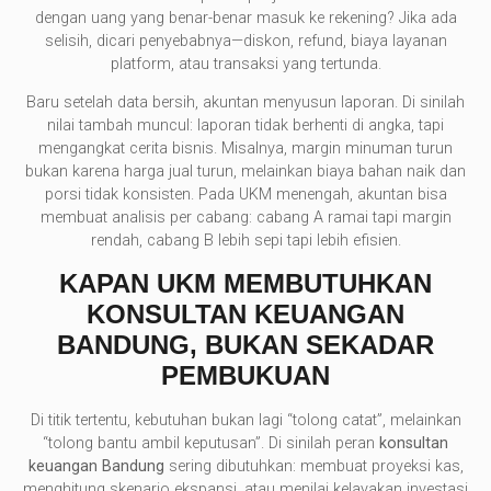
dengan uang yang benar-benar masuk ke rekening? Jika ada
selisih, dicari penyebabnya—diskon, refund, biaya layanan
platform, atau transaksi yang tertunda.
Baru setelah data bersih, akuntan menyusun laporan. Di sinilah
nilai tambah muncul: laporan tidak berhenti di angka, tapi
mengangkat cerita bisnis. Misalnya, margin minuman turun
bukan karena harga jual turun, melainkan biaya bahan naik dan
porsi tidak konsisten. Pada UKM menengah, akuntan bisa
membuat analisis per cabang: cabang A ramai tapi margin
rendah, cabang B lebih sepi tapi lebih efisien.
KAPAN UKM MEMBUTUHKAN
KONSULTAN KEUANGAN
BANDUNG, BUKAN SEKADAR
PEMBUKUAN
Di titik tertentu, kebutuhan bukan lagi “tolong catat”, melainkan
“tolong bantu ambil keputusan”. Di sinilah peran
konsultan
keuangan Bandung
sering dibutuhkan: membuat proyeksi kas,
menghitung skenario ekspansi, atau menilai kelayakan investasi