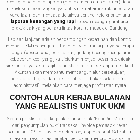
sehingga pembaca laporan (manajemen atau pihak luar) dapat
menelusuri dasar angkanya. Untuk memahami struktur laporan
yang lazim dan mengapa detailnya penting, referensi tentang
laporan keuangan yang rapi
relevan sebagai gambaran
praktik baik yang berlaku lintas kota, termasuk di Bandung.
Lapisan lanjutan adalah pendampingan kepatuhan dan kontrol
internal. UKM menengah di Bandung yang mulai punya beberapa
fungsi (operasional, pemasaran, gudang) sering mengalami
kebocoran kecil yang jika dibiarkan menjadi besar: stok tidak
sinkron, biaya tak tertagih, atau klaim reimburse tanpa bukti kuat.
Akuntan akan membantu membangun alur persetujuan,
pemisahan tugas, dan dokumentasi. Ini bukan sekadar “rapi
administrasi”, melainkan cara menjaga profit tetap nyata.
CONTOH ALUR KERJA BULANAN
YANG REALISTIS UNTUK UKM
Secara praktis, bulan kerja akuntansi untuk “Kopi Rintik” dimulai
dari pengumpulan bukti transaksi: invoice pemasok, rekap
penjualan POS, mutasi bank, dan biaya operasional. Setelah itu
dilakukan rekonsiliasi: apakah penjualan menurut POS sama