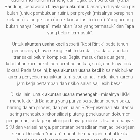
usaha: memahami
rentang
dan logika pembentukannya. Di
Bandung, penawaran
biaya jasa akuntan
biasanya dinyatakan per
bulan (untuk pembukuan rutin), per proyek (misalnya perapihan
setahun), atau per jam (untuk konsultasi tertentu). Yang penting
bukan hanya “berapa”, melainkan “apa yang termasuk” dan “apa
yang belum termasuk”.
Untuk
akuntan usaha kecil
seperti “Kopi Rintik” pada tahun
pertamanya, biaya sering lebih terkendali jika data rapi dan
transaksi belum kompleks. Begitu masuk fase dua gerai,
kebutuhan meningkat: ada pembagian kas, stok, dan biaya antar
lokasi. Pada fase ini,
biaya akuntan usaha kecil
bisa naik bukan
karena penyedia menaikkan tarif sesuka hati, melainkan karena
jam kerja bertambah dan risiko salah saji lebih besar.
Di sisi lain, untuk
akuntan usaha menengah
—misalnya UKM
manufaktur di Bandung yang punya persediaan bahan baku,
barang dalam proses, dan penjualan B2B—pekerjaan akuntansi
sering mencakup rekonsiliasi piutang, penelusuran dokumen
pengiriman, serta penghitungan biaya produksi. Jika ada banyak
SKU dan variasi harga, pencatatan persediaan menjadi pekerjaan
serius. Di sinilah “murah” mudah berubah jadi mahal ketika