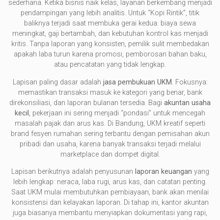
sederhana. Ketika bisnis naik kelas, layanan berkembang menjadi
pendampingan yang lebih analitis. Untuk “Kopi Rintik”, titik
baliknya terjadi saat membuka gerai kedua: biaya sewa
meningkat, gaji bertambah, dan kebutuhan kontrol kas menjadi
kritis. Tanpa laporan yang konsisten, pemilik sulit membedakan
apakah laba turun karena promosi, pemborosan bahan baku,
atau pencatatan yang tidak lengkap.
Lapisan paling dasar adalah
jasa pembukuan UKM
. Fokusnya:
memastikan transaksi masuk ke kategori yang benar, bank
direkonsiliasi, dan laporan bulanan tersedia. Bagi
akuntan usaha
kecil
, pekerjaan ini sering menjadi “pondasi” untuk mencegah
masalah pajak dan arus kas. Di Bandung, UKM kreatif seperti
brand fesyen rumahan sering terbantu dengan pemisahan akun
pribadi dan usaha, karena banyak transaksi terjadi melalui
marketplace dan dompet digital.
Lapisan berikutnya adalah penyusunan
laporan keuangan
yang
lebih lengkap: neraca, laba rugi, arus kas, dan catatan penting.
Saat UKM mulai membutuhkan pembiayaan, bank akan menilai
konsistensi dan kelayakan laporan. Di tahap ini, kantor akuntan
juga biasanya membantu menyiapkan dokumentasi yang rapi,