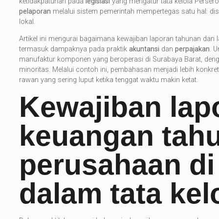
ketidakpatuhan pada
legislasi
yang mengatur tata kelola Persero
pelaporan
melalui sistem pemerintah mempertegas satu hal: disi
lokal.
Artikel ini mengurai bagaimana kewajiban laporan tahunan dan 
termasuk dampaknya pada praktik
akuntansi
dan
perpajakan
. 
manufaktur komponen yang beroperasi di Surabaya Barat, den
minoritas. Melalui contoh ini, pembahasan menjadi lebih konkre
rawan yang sering luput ketika tenggat waktu makin ketat.
Kewajiban lap
keuangan tah
perusahaan di
dalam tata kel