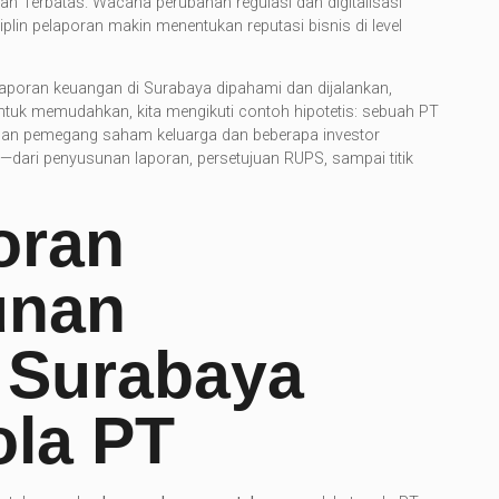
an Terbatas. Wacana perubahan regulasi dan digitalisasi
plin pelaporan makin menentukan reputasi bisnis di level
laporan keuangan di Surabaya dipahami dan dijalankan,
Untuk memudahkan, kita mengikuti contoh hipotetis: sebuah PT
gan pemegang saham keluarga dan beberapa investor
t—dari penyusunan laporan, persetujuan RUPS, sampai titik
oran
unan
 Surabaya
ola PT