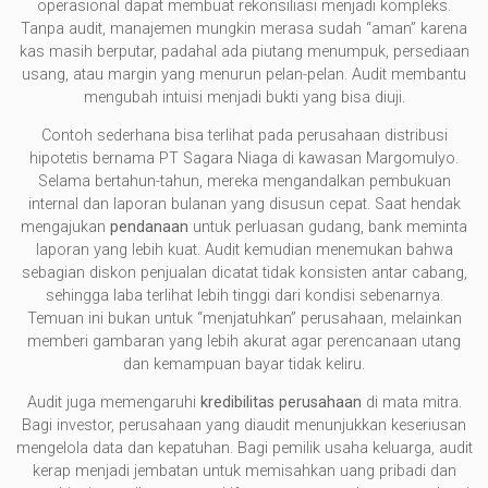
operasional dapat membuat rekonsiliasi menjadi kompleks.
Tanpa audit, manajemen mungkin merasa sudah “aman” karena
kas masih berputar, padahal ada piutang menumpuk, persediaan
usang, atau margin yang menurun pelan-pelan. Audit membantu
mengubah intuisi menjadi bukti yang bisa diuji.
Contoh sederhana bisa terlihat pada perusahaan distribusi
hipotetis bernama PT Sagara Niaga di kawasan Margomulyo.
Selama bertahun-tahun, mereka mengandalkan pembukuan
internal dan laporan bulanan yang disusun cepat. Saat hendak
mengajukan
pendanaan
untuk perluasan gudang, bank meminta
laporan yang lebih kuat. Audit kemudian menemukan bahwa
sebagian diskon penjualan dicatat tidak konsisten antar cabang,
sehingga laba terlihat lebih tinggi dari kondisi sebenarnya.
Temuan ini bukan untuk “menjatuhkan” perusahaan, melainkan
memberi gambaran yang lebih akurat agar perencanaan utang
dan kemampuan bayar tidak keliru.
Audit juga memengaruhi
kredibilitas perusahaan
di mata mitra.
Bagi investor, perusahaan yang diaudit menunjukkan keseriusan
mengelola data dan kepatuhan. Bagi pemilik usaha keluarga, audit
kerap menjadi jembatan untuk memisahkan uang pribadi dan