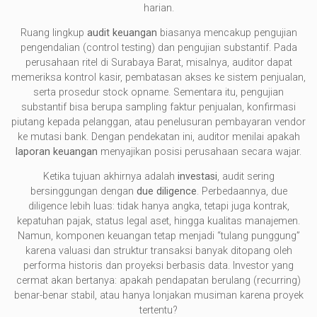
harian.
Ruang lingkup
audit keuangan
biasanya mencakup pengujian
pengendalian (control testing) dan pengujian substantif. Pada
perusahaan ritel di Surabaya Barat, misalnya, auditor dapat
memeriksa kontrol kasir, pembatasan akses ke sistem penjualan,
serta prosedur stock opname. Sementara itu, pengujian
substantif bisa berupa sampling faktur penjualan, konfirmasi
piutang kepada pelanggan, atau penelusuran pembayaran vendor
ke mutasi bank. Dengan pendekatan ini, auditor menilai apakah
laporan keuangan
menyajikan posisi perusahaan secara wajar.
Ketika tujuan akhirnya adalah
investasi
, audit sering
bersinggungan dengan
due diligence
. Perbedaannya, due
diligence lebih luas: tidak hanya angka, tetapi juga kontrak,
kepatuhan pajak, status legal aset, hingga kualitas manajemen.
Namun, komponen keuangan tetap menjadi “tulang punggung”
karena valuasi dan struktur transaksi banyak ditopang oleh
performa historis dan proyeksi berbasis data. Investor yang
cermat akan bertanya: apakah pendapatan berulang (recurring)
benar-benar stabil, atau hanya lonjakan musiman karena proyek
tertentu?