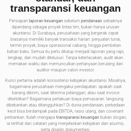
transparansi keuangan
Persiapan
laporan keuangan
sebelum
pendanaan
sebaiknya
dipandang sebagai proyek lintas tim, bukan hanya urusan
akuntansi. Di Surabaya, perusahaan yang bergerak cepat
biasanya memiliki banyak transaksi harian: penjualan tunai,
termin proyek, biaya operasional cabang, hingga pembelian
bahan baku. Semua itu perlu ditutup menjadi laporan yang rapi,
lengkap, dan mudah ditelusuri. Tanpa keterlacakan, audit akan
memakan waktu dan memunculkan pertanyaan berulang dari
auditor maupun calon investor.
Kunci pertama adalah konsistensi kebijakan akuntansi. Misalnya,
bagaimana perusahaan mengakui pendapatan: apakah saat
barang dikirim, saat diterima pelanggan, atau saat invoice
diterbitkan? Bagaimana perlakuan biaya pemasaran: langsung
dibebankan atau ditangguhkan? Di dunia pendanaan, perbedaan
kecil bisa berdampak pada EBITDA, rasio utang, dan covenant
perbankan. Itulah mengapa
transparansi keuangan
bukan slogan;
ia terlihat dari catatan yang menjelaskan kebijakan dan asumsi,
serta disiplin dokumentasi.