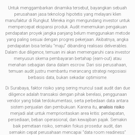
Untuk menggambarkan dinamika tersebut, bayangkan sebuah
perusahaan jasa teknologi hipotetis yang melayani klien
manufaktur di Rungkut. Mereka ingin mengundang investor untuk
mempercepat ekspansi produk. Audit menemukan pengakuan
pendapatan proyek jangka panjang belum menggunakan metode
yang paling sesuai dengan progres pekerjaan. Akibatnya, angka
pendapatan bisa terlalu “maju” dibanding realisasi deliverables.
Dalam due diligence, temuan ini akan memengaruhi cara investor
menyusun skema pembayaran bertahap (earn-out) atau
menahan sebagian dana dalam escrow. Dari sisi perusahaan,
temuan audit justru membantu merancang strategi negosiasi
berbasis data, bukan sekadar optimisme.
Di Surabaya, faktor risiko yang sering muncul saat audit dan due
diligence adalah transaksi dengan pihak berelasi, penggunaan
vendor yang tidak terdokumentasi, serta perbedaan data antara
sistem penjualan dan pembukuan. Karena itu,
analisis risiko
menjadi alat untuk memprioritaskan area kritis: pendapatan,
persediaan, beban operasional, dan kewajiban pajak. Semakin
baik pemetaan risiko, semakin fokus prosedur audit, dan
semakin cepat perusahaan mencapai “data room readiness”