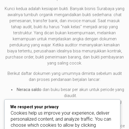
Kunci kedua adalah kesiapan bukti. Banyak bisnis Surabaya yang
awalnya tumbuh organik mengandalkan bukti sederhana: chat
pemesanan, transfer bank, dan invoice manual. Saat masuk
tahap audit, bukti itu harus “naik kelas” menjadi arsip yang
terstruktur. Yang dicari bukan kesempurnaan, melainkan
kemampuan untuk menjelaskan angka dengan dokumen
pendukung yang wajar. Ketika auditor menanyakan kenaikan
biaya tertentu, perusahaan idealnya bisa menunjukkan kontrak,
purchase order, bukti penerimaan barang, dan bukti pembayaran
yang saling cocok.
Berikut daftar dokumen yang umumnya diminta sebelum audit
dan proses pendanaan berjalan lancar:
Neraca saldo
dan buku besar per akun untuk periode yang
diaudit.
Rekonsiliasi bank
bulanan beserta mutasi rekening yang
We respect your privacy
relevan.
Cookies help us improve your experience, deliver
Daftar
piutang
dan umur piutang, termasuk kebijakan
personalized content, and analyze traffic. You can
pencadangan.
choose which cookies to allow by clicking
Daftar
utang
usaha, termin pembayaran, serta bukti invoice