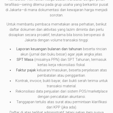
terafiliasi—sering ditemui pada grup usaha yang berkantor pusat
di Jakarta—di mana dokumentasi dan kewajaran harga menjadi
sorotan.
Untuk membantu pembaca memetakan area perhatian, berikut
daftar dokumen dan aktivitas yang lazim diminta dan perlu
disiapkan secara proaktif, terutama bila bisnis beroperasi di
Jakarta dengan volume transaksi tinggi:
Laporan keuangan bulanan dan tahunan
beserta rincian
akun (jurnal dan buku besar) agar jejak angka jelas.
SPT Masa
(misalnya PPN) dan SPT Tahunan, termasuk
kertas kerja rekonsiliasi fiskal.
Faktur pajak
keluaran/masukan, beserta penjelasan atas
pembatalan atau penggantian.
Kontrak, invoice, bukti bayar, dan bukti serah terima untuk
transaksi material.
Rekonsiliasi data penjualan dari sistem POS/marketplace
dengan pencatatan akuntansi.
Tanggapan tertulis atas surat atau permintaan klarifikasi
dari KPP (jika ada).
Daftar di atas terlihat administratif, tetapi setiap item punya