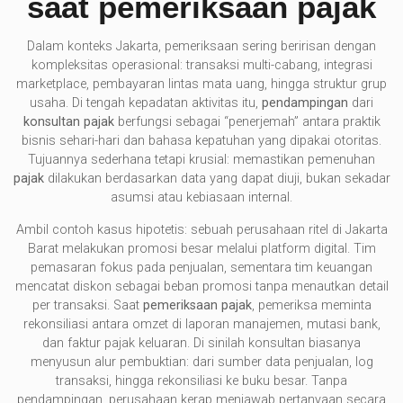
saat pemeriksaan pajak
Dalam konteks Jakarta, pemeriksaan sering beririsan dengan
kompleksitas operasional: transaksi multi-cabang, integrasi
marketplace, pembayaran lintas mata uang, hingga struktur grup
usaha. Di tengah kepadatan aktivitas itu,
pendampingan
dari
konsultan pajak
berfungsi sebagai “penerjemah” antara praktik
bisnis sehari-hari dan bahasa kepatuhan yang dipakai otoritas.
Tujuannya sederhana tetapi krusial: memastikan pemenuhan
pajak
dilakukan berdasarkan data yang dapat diuji, bukan sekadar
asumsi atau kebiasaan internal.
Ambil contoh kasus hipotetis: sebuah perusahaan ritel di Jakarta
Barat melakukan promosi besar melalui platform digital. Tim
pemasaran fokus pada penjualan, sementara tim keuangan
mencatat diskon sebagai beban promosi tanpa menautkan detail
per transaksi. Saat
pemeriksaan pajak
, pemeriksa meminta
rekonsiliasi antara omzet di laporan manajemen, mutasi bank,
dan faktur pajak keluaran. Di sinilah konsultan biasanya
menyusun alur pembuktian: dari sumber data penjualan, log
transaksi, hingga rekonsiliasi ke buku besar. Tanpa
pendampingan, perusahaan kerap menjawab pertanyaan secara