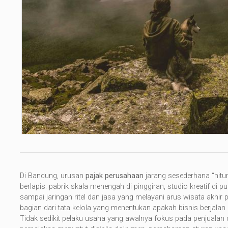
Di Bandung, urusan
pajak perusahaan
jarang sesederhana “hitung
berlapis: pabrik skala menengah di pinggiran, studio kreatif di 
sampai jaringan ritel dan jasa yang melayani arus wisata akhir 
bagian dari tata kelola yang menentukan apakah bisnis berjalan r
Tidak sedikit pelaku usaha yang awalnya fokus pada penjualan