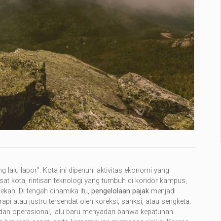
 lalu lapor”. Kota ini dipenuhi aktivitas ekonomi yang
pusat kota, rintisan teknologi yang tumbuh di koridor kampus,
pekan. Di tengah dinamika itu,
pengelolaan pajak
menjadi
api atau justru tersendat oleh koreksi, sanksi, atau sengketa.
 dan operasional, lalu baru menyadari bahwa kepatuhan