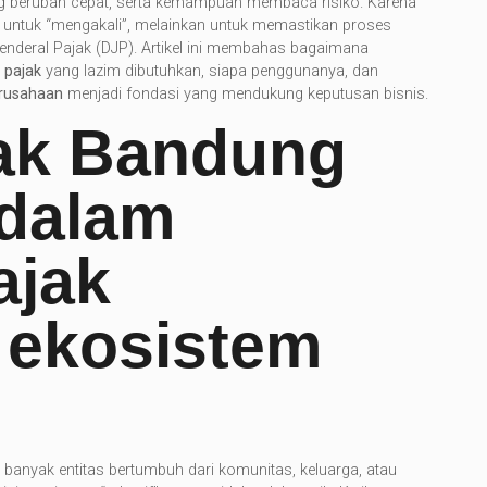
g berubah cepat, serta kemampuan membaca risiko. Karena
 untuk “mengakali”, melainkan untuk memastikan proses
 Jenderal Pajak (DJP). Artikel ini membahas bagaimana
 pajak
yang lazim dibutuhkan, siapa penggunanya, dan
erusahaan
menjadi fondasi yang mendukung keputusan bisnis.
jak Bandung
 dalam
ajak
 ekosistem
 banyak entitas bertumbuh dari komunitas, keluarga, atau