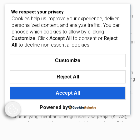
Memilih universitas swasta tidak hanya bergantung pada
We respect your privacy
reputasi, tetapi juga pada kualitas program dan dukungan yang
Cookies help us improve your experience, deliver
tersedia bagi mahasiswa internasional. Akreditasi resmi, baik
personalized content, and analyze traffic. You can
nasional maupun internasional, merupakan indikator utama
choose which cookies to allow by clicking
kualitas pendidikan. Universitas yang diakreditasi oleh BAN-PT
Customize
. Click
Accept All
to consent or
Reject
dan memiliki kemitraan global biasanya menawarkan pengakuan
All
to decline non-essential cookies.
diploma yang lebih luas.
Bahasa pengantar juga menjadi faktor penting. Banyak
Customize
universitas swasta di Jakarta menawarkan program penuh
dalam bahasa Inggris, terutama di bidang bisnis, teknologi, dan
Reject All
hubungan internasional. Hal ini memungkinkan mahasiswa asing
untuk belajar tanpa harus menguasai bahasa Indonesia sejak
awal, sambil tetap memiliki kesempatan untuk mempelajarinya.
Accept All
Layanan dukungan mahasiswa internasional juga sangat
Powered by
menentukan. Universitas terkemuka biasanya memiliki kantor
khusus yang membantu pengurusan visa pelajar (KITAS),
pencarian akomodasi, dan proses administrasi lainnya. Beberapa
institusi juga bekerja sama dengan agen pendidikan internasional
untuk mempermudah proses pendaftaran.